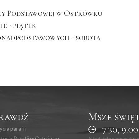
koły Podstawowej w Ostrówku
ie - piątek
 Ponadpodstawowych - sobota
rawdź
Msze świę
7.30, 9.00
ycia parafii
storia Parafii w Ostrówku
Niedzielne msze świ