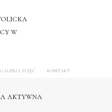
tolicka
jcy w
GALERIA ZDJĘĆ
KONTAKT
yła aktywna