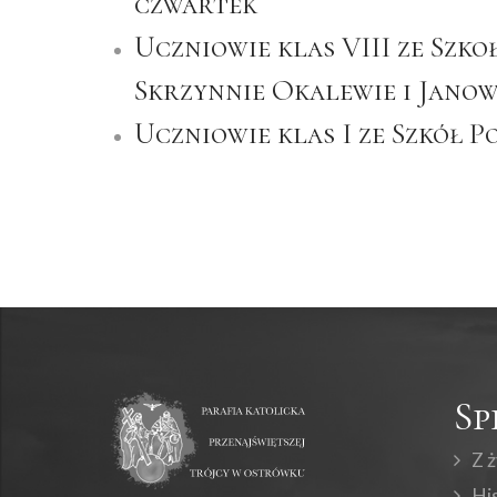
czwartek
Uczniowie klas VIII ze Sz
Skrzynnie Okalewie i Janow
Uczniowie klas I ze Szkół
Sp
Z ż
Hi