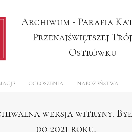
Archiwum - Parafia Ka
Przenajświętszej Tró
Ostrówku
MACJE
OGŁOSZENIA
NABOŻEŃSTWA
chiwalna wersja witryny. B
do 2021 roku.